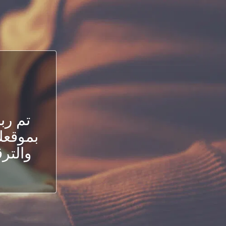
تم رب
بموقعك.
والترق