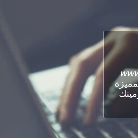
www
لمميزة
ومينك