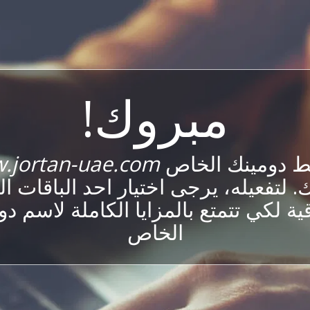
مبروك!
ط دومينك الخاص
.jortan-uae.com
 لتفعيله، يرجى اختيار احد الباقات ا
ية لكي تتمتع بالمزايا الكاملة لاسم د
الخاص