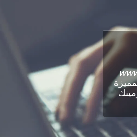
www
لمميزة
ومينك