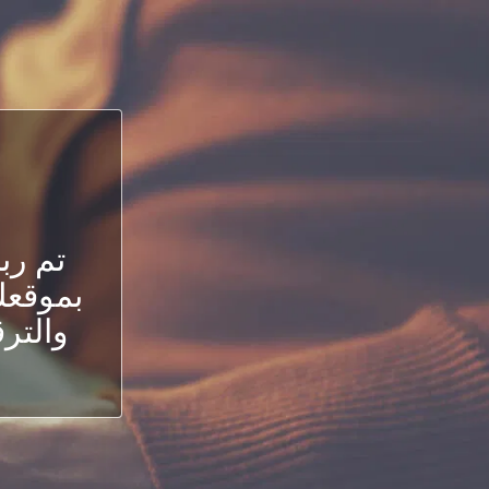
تم رب
بموقعك.
والترق