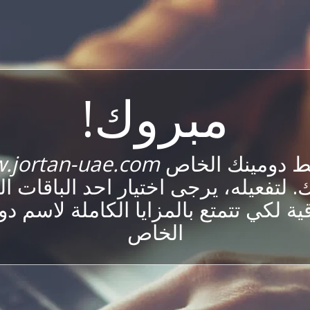
مبروك!
ط دومينك الخاص
.jortan-uae.com
 لتفعيله، يرجى اختيار احد الباقات ا
ية لكي تتمتع بالمزايا الكاملة لاسم د
الخاص